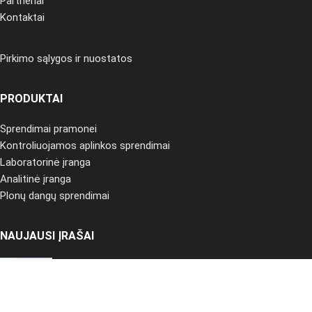
Partneriai
Kontaktai
Pirkimo sąlygos ir nuostatos
PRODUKTAI
Sprendimai pramonei
Kontroliuojamos aplinkos sprendimai
Laboratorinė įranga
Analitinė įranga
Plonų dangų sprendimai
NAUJAUSI ĮRAŠAI
„Spectral Instruments Imaging“ sprendimai
ikiklinikiniams tyrimams
2025-02-20