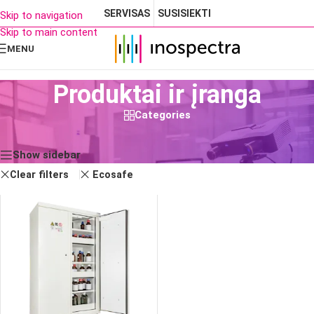
SERVISAS
SUSISIEKTI
Skip to navigation
Skip to main content
MENU
Produktai ir įranga
Categories
Rezultatų: 1
Show sidebar
Clear filters
Ecosafe