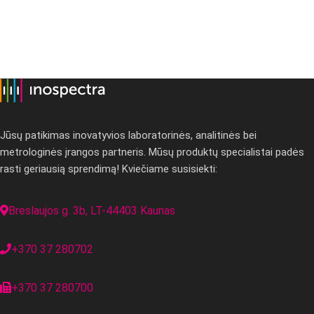
Jūsų patikimas inovatyvios laboratorinės, analitinės bei
metrologinės įrangos partneris. Mūsų produktų specialistai padės
rasti geriausią sprendimą! Kviečiame susisiekti:
Breslaujos g. 3b, LT-44403 Kaunas
+370 37 280702
+370 37 280700