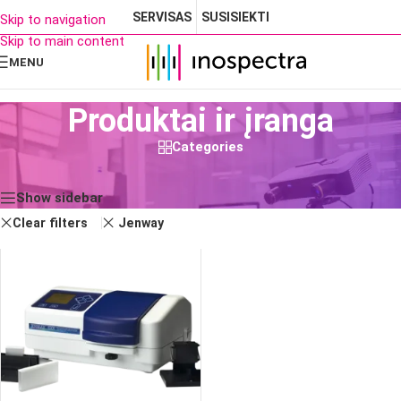
SERVISAS
SUSISIEKTI
Skip to navigation
Skip to main content
MENU
Produktai ir įranga
Categories
Rezultatų: 1
Show sidebar
Clear filters
Jenway