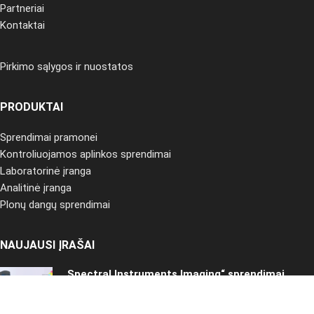
Partneriai
Kontaktai
Pirkimo sąlygos ir nuostatos
PRODUKTAI
Sprendimai pramonei
Kontroliuojamos aplinkos sprendimai
Laboratorinė įranga
Analitinė įranga
Plonų dangų sprendimai
NAUJAUSI ĮRAŠAI
„Spectral Instruments Imaging“ sprendimai
ikiklinikiniams tyrimams
2025-02-20