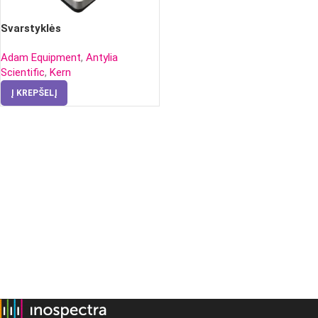
Svarstyklės
Adam Equipment
,
Antylia
Scientific
,
Kern
Į KREPŠELĮ