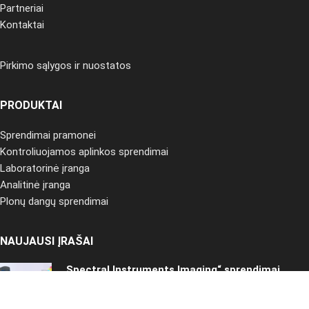
Partneriai
Kontaktai
Pirkimo sąlygos ir nuostatos
PRODUKTAI
Sprendimai pramonei
Kontroliuojamos aplinkos sprendimai
Laboratorinė įranga
Analitinė įranga
Plonų dangų sprendimai
NAUJAUSI ĮRAŠAI
„Spectral Instruments Imaging“ sprendimai
ikiklinikiniams tyrimams
2025-02-20