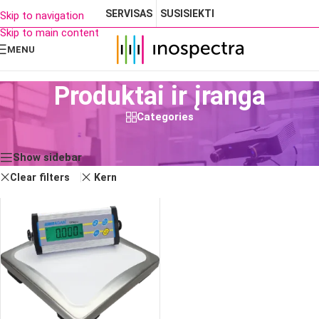
SERVISAS
SUSISIEKTI
Skip to navigation
Skip to main content
MENU
Produktai ir įranga
Categories
Rezultatų: 1
Show sidebar
Clear filters
Kern