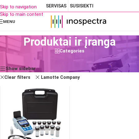
SERVISAS
SUSISIEKTI
Skip to navigation
Skip to main content
MENU
Produktai ir įranga
Categories
Rezultatų: 1
Show sidebar
Clear filters
Lamotte Company