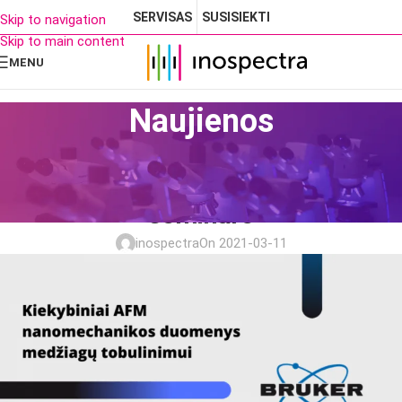
SERVISAS
SUSISIEKTI
Skip to navigation
Skip to main content
MENU
Naujienos
ANALITINĖ ĮRANGA
Kviečiame dalyvauti Bruker NS
seminare
inospectra
On 2021-03-11