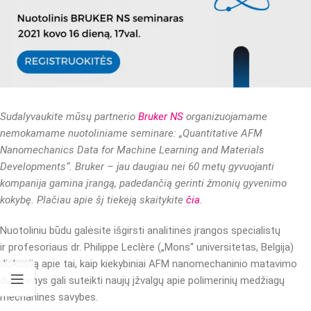
Sudalyvaukite mūsų partnerio
Bruker NS
organizuojamame
nemokamame nuotoliniame seminare: „Quantitative AFM
Nanomechanics Data for Machine Learning and Materials
Developments“. Bruker – jau daugiau nei 60 metų gyvuojanti
kompanija gamina įrangą, padedančią gerinti žmonių gyvenimo
kokybę. Plačiau apie šį tiekėją skaitykite
čia
.
Nuotoliniu būdu galėsite išgirsti analitinės įrangos specialistų
ir profesoriaus dr. Philippe Leclère („Mons“ universitetas, Belgija)
diskusiją apie tai, kaip kiekybiniai AFM nanomechaninio matavimo
duomenys gali suteikti naujų įžvalgų apie polimerinių medžiagų
mechanines savybes.