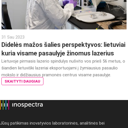
31 Sau 2023
Didelės mažos šalies perspektyvos: lietuviai
kuria visame pasaulyje žinomus lazerius
Lietuvoje pirmasis lazerio spindulys nušvito vos prieš 56 metus, o
šiandien lietuviški lazeriai eksportuojami į žymiausius pasaulio
mokslo ir didžiausius pramonės centrus visame pasaulyje.
SKAITYTI DAUGIAU
Jūsų patikimas inovatyvios laboratorinės, analitinės bei