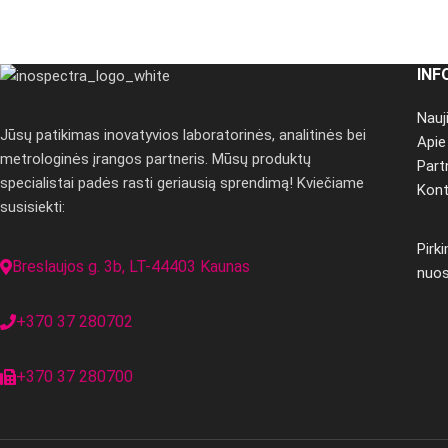
INF
Nauj
Jūsų patikimas inovatyvios laboratorinės, analitinės bei
Api
metrologinės įrangos partneris. Mūsų produktų
Part
specialistai padės rasti geriausią sprendimą! Kviečiame
Kont
susisiekti:
Pirk
Breslaujos g. 3b, LT-44403 Kaunas
nuo
+370 37 280702
+370 37 280700