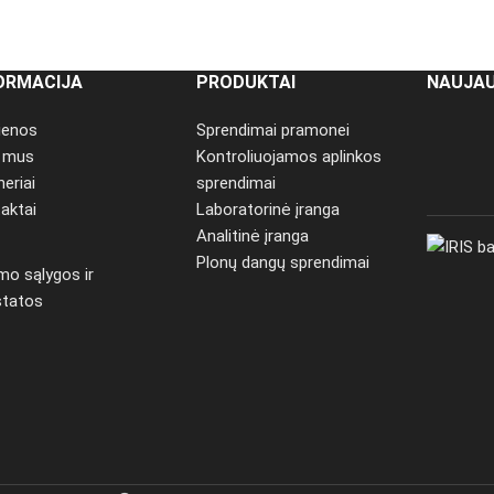
ORMACIJA
PRODUKTAI
NAUJAU
ienos
Sprendimai pramonei
e mus
Kontroliuojamos aplinkos
neriai
sprendimai
aktai
Laboratorinė įranga
Analitinė įranga
Plonų dangų sprendimai
imo sąlygos ir
statos