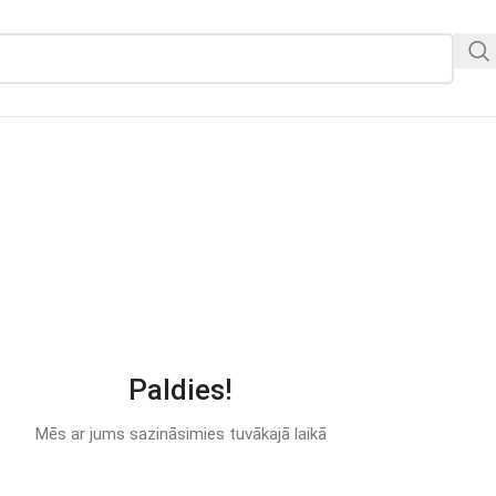
RIAI
KONTAKTAI
ms sazināsimie
Paldies!
Mēs ar jums sazināsimies tuvākajā laikā