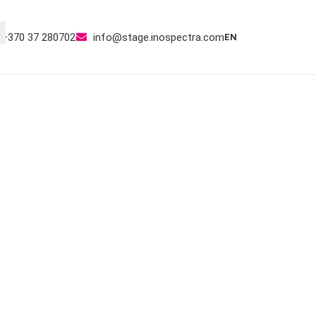
+370 37 280702
info@stage.inospectra.com
EN
SERVISAS
SUSISIEKTI
s drīz