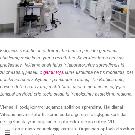
Kokybiški moksliniai instrumentai leidžia pasiekti geresnius
atliekamų mokslinių tyrimų rezultatus. Savo klientams dėl šios
priežasties tiekiame analitinius ir laboratorinius sprendimus iš
žinomiausių pasaulio
gamintojų
, kurie užtikrina ne tik modernią, bet
ir aukščiausios kokybės ir patikimumo įrangą. Tai Baltijos šalių
universitetams ir tyrimų institutams sudaro geriausias sąlygas
ženkliai prisidėti prie technologinių ir mokslinių pasiekimų regione.
Vienas iš tokių kontroliuojamos aplinkos sprendimų šiai dienai
Vilniaus universiteto fizikams sudaro geresnes sąlygas kurti dar
neregėtus dalykus organinės optoelektronikos srityje. VU
Fotonikos ir nanotechnologijų instituto Organinės optoelektronikos