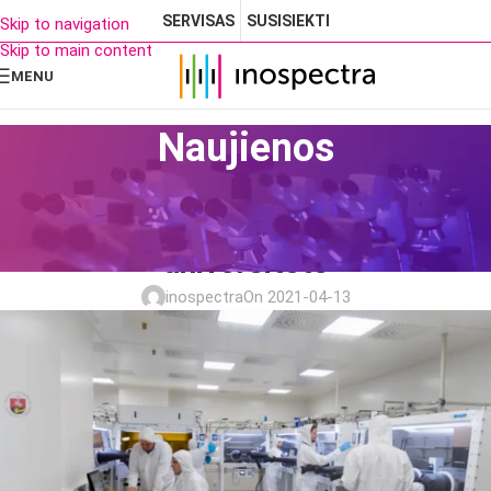
SERVISAS
SUSISIEKTI
Skip to navigation
Skip to main content
MENU
Naujienos
KONTROLIUOJAMOS APLINKOS SPRENDIMAI
,
PATIRTIS
,
SPRENDIMAI
Mūsų įrangos sprendimai Vilniaus
PRAMONEI
universitete
inospectra
On 2021-04-13