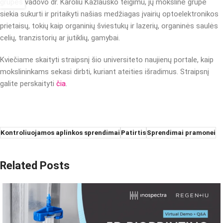
grupės vadovo dr. Karoliu Kazlausko teigimu, jų mokslinė grupė
siekia sukurti ir pritaikyti našias medžiagas įvairių optoelektronikos
prietaisų, tokių kaip organinių šviestukų ir lazerių, organinės saulės
celių, tranzistorių ar jutiklių, gamybai.
Kviečiame skaityti straipsnį šio universiteto naujienų portale, kaip
mokslininkams sekasi dirbti, kuriant ateities išradimus. Straipsnį
galite perskaityti
čia
.
Kontroliuojamos aplinkos sprendimai
Patirtis
Sprendimai pramonei
Related Posts