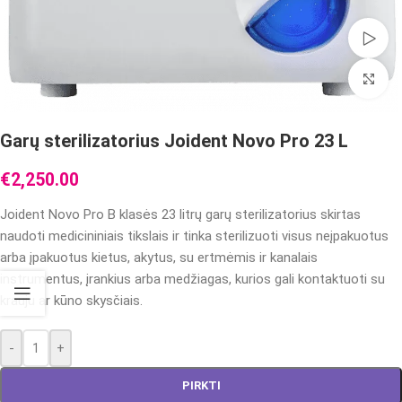
Wa
Cl
Garų sterilizatorius Joident Novo Pro 23 L
€
2,250.00
Joident Novo Pro B klasės 23 litrų garų sterilizatorius skirtas
naudoti medicininiais tikslais ir tinka sterilizuoti visus neįpakuotus
arba įpakuotus kietus, akytus, su ertmėmis ir kanalais
instrumentus, įrankius arba medžiagas, kurios gali kontaktuoti su
krauju ar kūno skysčiais.
-
+
PIRKTI