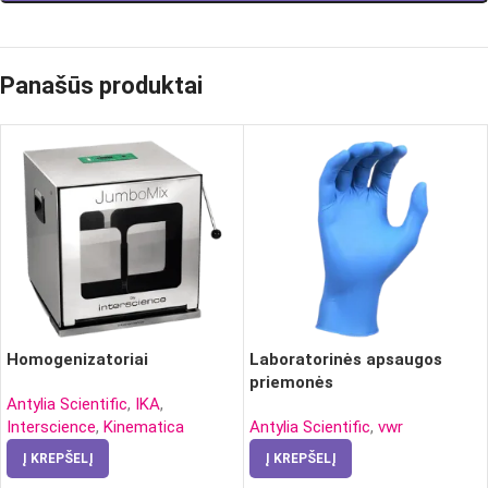
Panašūs produktai
Homogenizatoriai
Laboratorinės apsaugos
priemonės
Antylia Scientific
,
IKA
,
Interscience
,
Kinematica
Antylia Scientific
,
vwr
Į KREPŠELĮ
Į KREPŠELĮ