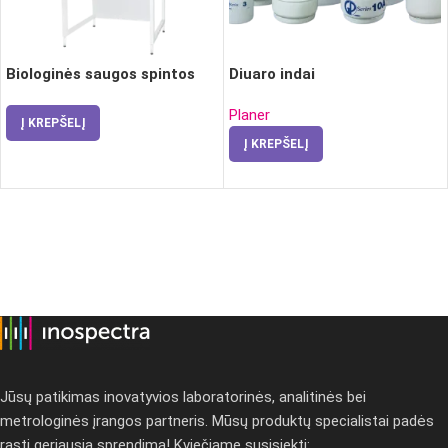
Biologinės saugos spintos
Diuaro indai
Planer
Į KREPŠELĮ
Į KREPŠELĮ
Jūsų patikimas inovatyvios laboratorinės, analitinės bei
metrologinės įrangos partneris. Mūsų produktų specialistai padės
rasti geriausią sprendimą! Kviečiame susisiekti: