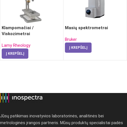
Klampomačiai /
Masių spektrometrai
Viskozimetrai
Bruker
Lamy Rheology
Į KREPŠELĮ
Į KREPŠELĮ
Jūsų patikimas inovatyvios laboratorinės, analitinės bei
metrologinės įrangos partneris. Mūsų produktų specialistai padės