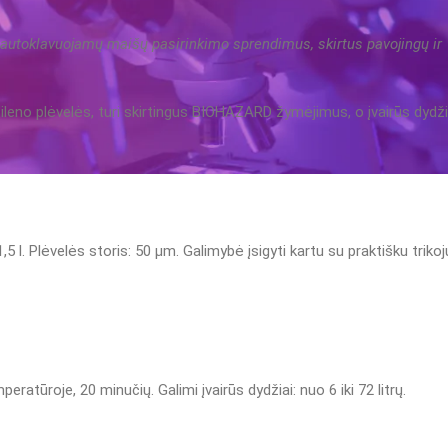
autoklavuojamų maišų pasirinkimo sprendimus, skirtus pavojingų ir
tileno plėvelės, turi skirtingus BIOHAZARD žymėjimus, o įvairūs dydži
 l. Plėvelės storis: 50 µm. Galimybė įsigyti kartu su praktišku trikoj
ratūroje, 20 minučių. Galimi įvairūs dydžiai: nuo 6 iki 72 litrų.