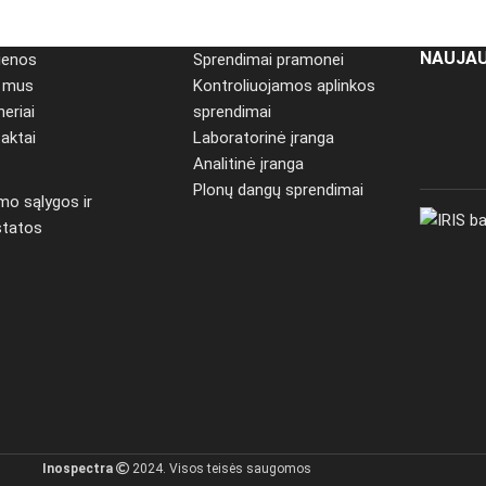
NAUJAU
ienos
Sprendimai pramonei
e mus
Kontroliuojamos aplinkos
neriai
sprendimai
aktai
Laboratorinė įranga
Analitinė įranga
Plonų dangų sprendimai
imo sąlygos ir
statos
Inospectra
2024. Visos teisės saugomos