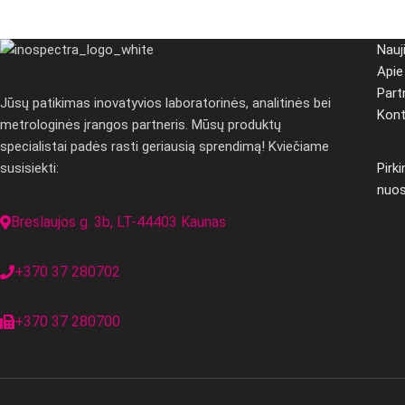
Nauj
Api
Part
Jūsų patikimas inovatyvios laboratorinės, analitinės bei
Kont
metrologinės įrangos partneris. Mūsų produktų
specialistai padės rasti geriausią sprendimą! Kviečiame
susisiekti:
Pirk
nuo
Breslaujos g. 3b, LT-44403 Kaunas
+370 37 280702
+370 37 280700