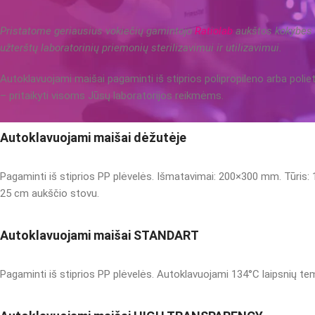
Pristatome geriausius vokiečių gamintojo
Ratiolab
aukštos kokybės 
užterštų laboratorinių priemonių sterilizavimui ir utilizavimui.
Autoklavuojami maišai pagaminti iš stiprios polipropileno arba polie
– pritaikyti visoms Jūsų laboratorijos reikmėms.
Autoklavuojami maišai dėžutėje
Pagaminti iš stiprios PP plėvelės. Išmatavimai: 200×300 mm. Tūris: 1,5
25 cm aukščio stovu.
Autoklavuojami maišai STANDART
Pagaminti iš stiprios PP plėvelės. Autoklavuojami 134°C laipsnių tempe