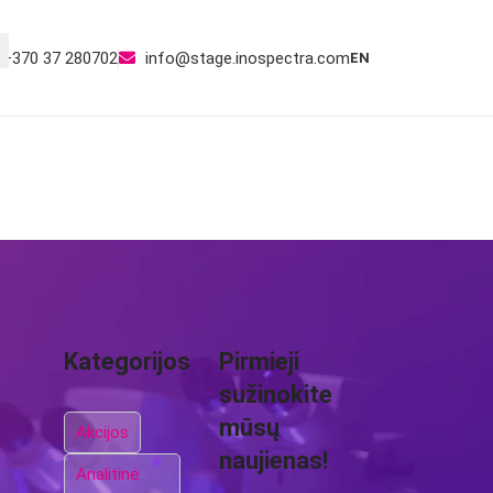
+370 37 280702
info@stage.inospectra.com
EN
SERVISAS
SUSISIEKTI
Kategorijos
Pirmieji
sužinokite
mūsų
Akcijos
naujienas!
Analitinė