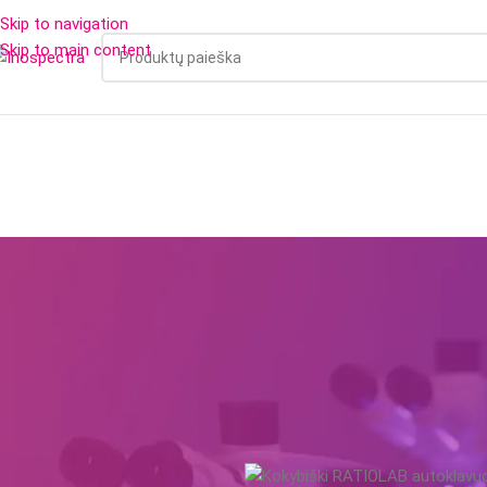
Skip to navigation
Skip to main content
PRODUKTAI
NAUJIENOS
APIE MUS
PARTNE
LABORATO
Kokybiški RATIOLAB autoklavu
sterilizavimui
Posted by
inos