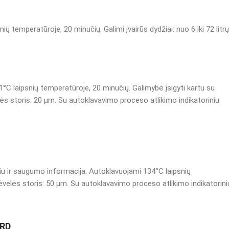
ų temperatūroje, 20 minučių. Galimi įvairūs dydžiai: nuo 6 iki 72 litrų
 laipsnių temperatūroje, 20 minučių. Galimybė įsigyti kartu su
elės storis: 20 µm. Su autoklavavimo proceso atlikimo indikatoriniu
iu ir saugumo informacija. Autoklavuojami 134°C laipsnių
 Plėvelės storis: 50 µm. Su autoklavavimo proceso atlikimo indikatorini
ARD