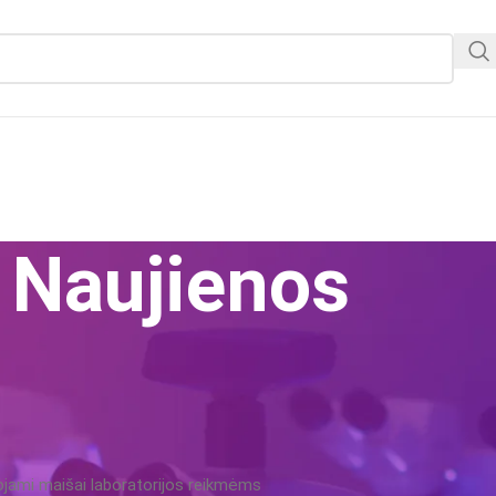
RIAI
KONTAKTAI
Naujienos
RINĖ ĮRANGA
ojami maišai – profesionaliam
 ir utilizacijai
pectra
On 2020-06-01