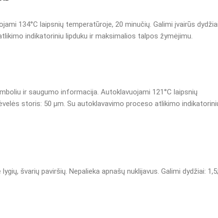
mi 134°C laipsnių temperatūroje, 20 minučių. Galimi įvairūs dydžiai
atlikimo indikatoriniu lipduku ir maksimalios talpos žymėjimu.
imboliu ir saugumo informacija. Autoklavuojami 121°C laipsnių
 Plėvelės storis: 50 µm. Su autoklavavimo proceso atlikimo indikatorini
 lygių, švarių paviršių. Nepalieka apnašų nuklijavus. Galimi dydžiai: 1,5