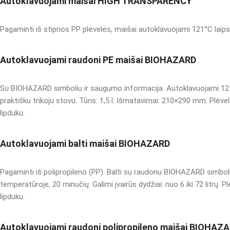
Autoklavuojami maišai HIGH TRANSPARENCY
Pagaminti iš stiprios PP plėvelės, maišai autoklavuojami 121°C laipsni
Autoklavuojami raudoni PE maišai BIOHAZARD
Su BIOHAZARD simboliu ir saugumo informacija. Autoklavuojami 121°C
praktišku trikoju stovu. Tūris: 1,5 l. Išmatavimai: 210×290 mm. Plėv
lipduku.
Autoklavuojami balti maišai BIOHAZARD
Pagaminti iš polipropileno (PP). Balti su raudonu BIOHAZARD simbol
temperatūroje, 20 minučių. Galimi įvairūs dydžiai: nuo 6 iki 72 litrų.
lipduku.
Autoklavuojami raudoni polipropileno maišai BIOHAZ