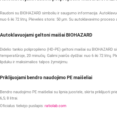
Raudoni su BIOHAZARD simboliu ir saugumo informacija. Autoklavuoja
nuo 6 iki 72 litrų. Plėvelės storis: 50 µm. Su autoklavavimo proceso 
Autoklavuojami geltoni maišai BIOHAZARD
Didelio tankio polipropileno (HD-PE) geltoni maišai su BIOHAZARD s
temperatūroje, 20 minučių. Galimi įvairūs dydžiai: nuo 6 iki 72 litrų.
lipduku ir maksimalios talpos žymėjimu.
Priklijuojami bendro naudojimo PE maišeliai
Bendro naudojimo PE maišeliai su lipnia juostele, skirta priklijuoti prie
6,5; 8 litrai.
Oficialus tiekėjo puslapis:
ratiolab.com