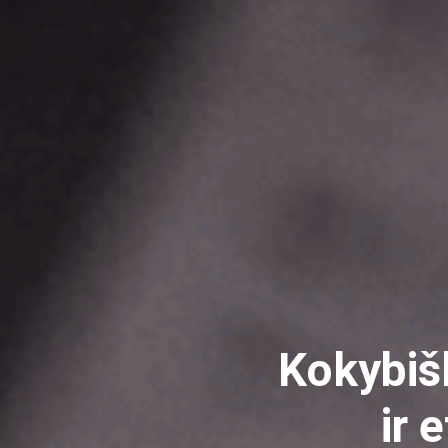
Kokybišk
ir 