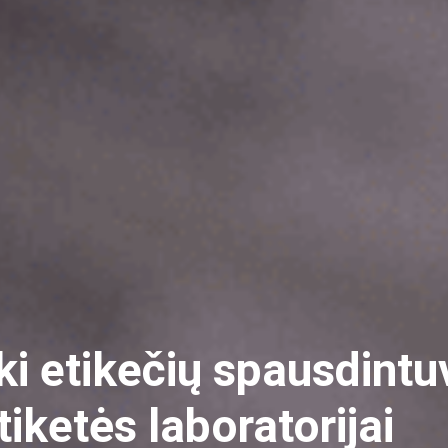
i etikečių spausdintu
etiketės laboratorijai