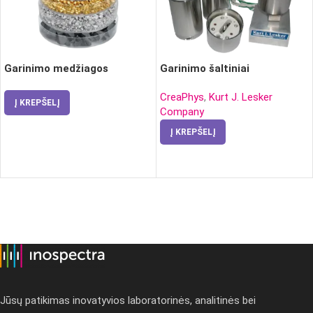
Garinimo medžiagos
Garinimo šaltiniai
CreaPhys
,
Kurt J. Lesker
Į KREPŠELĮ
Company
Į KREPŠELĮ
Jūsų patikimas inovatyvios laboratorinės, analitinės bei