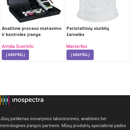
Analitinė proceso matavimo
Peristaltinių siurblių
ir kontrolės įranga
žarnelės
Antylia Scientific
Masterflex
Į KREPŠELĮ
Į KREPŠELĮ
Jūsų patikimas inovatyvios laboratorinės, analitinės bei
metrologinės įrangos partneris. Mūsų produktų specialistai padės