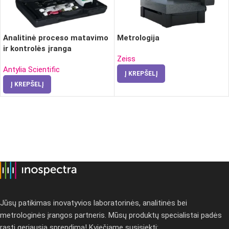
Analitinė proceso matavimo
Metrologija
ir kontrolės įranga
Zeiss
Antylia Scientific
Į KREPŠELĮ
Į KREPŠELĮ
Jūsų patikimas inovatyvios laboratorinės, analitinės bei
metrologinės įrangos partneris. Mūsų produktų specialistai padės
rasti geriausią sprendimą! Kviečiame susisiekti: