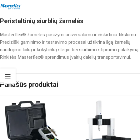
Peristaltinių siurblių žarnelės
Masterflex® žarnelės pasižymi universalumu ir išskirtiniu tikslumu.
Preciziški gaminimo ir testavimo procesai užtikrina ilgą žarnelių
naudojimo laiką ir kokybišką slėgio bei siurbimo stiprumo palaikymą.
Rinkitės Masterflex® sprendimus įvairių dalelių transportavimui.
Panašūs produktai