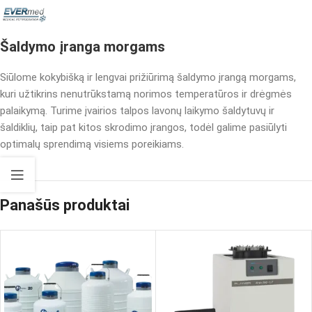
Šaldymo įranga morgams
Siūlome kokybišką ir lengvai prižiūrimą šaldymo įrangą morgams,
kuri užtikrins nenutrūkstamą norimos temperatūros ir drėgmės
palaikymą. Turime įvairios talpos lavonų laikymo šaldytuvų ir
šaldiklių, taip pat kitos skrodimo įrangos, todėl galime pasiūlyti
optimalų sprendimą visiems poreikiams.
Panašūs produktai