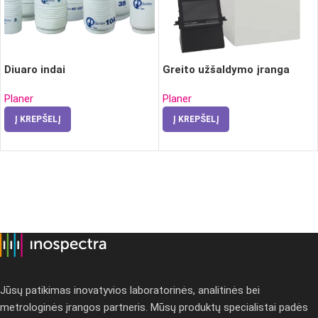
Diuaro indai
Greito užšaldymo įranga
Planer
Planer
Į KREPŠELĮ
Į KREPŠELĮ
Jūsų patikimas inovatyvios laboratorinės, analitinės bei
metrologinės įrangos partneris. Mūsų produktų specialistai padės